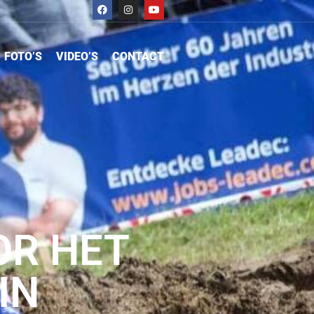
FOTO’S
VIDEO’S
CONTACT
OR HET
IN