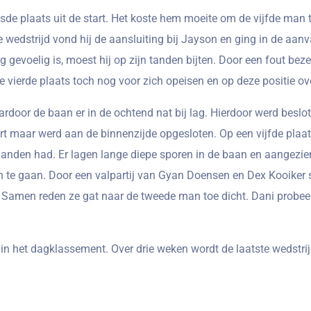
 plaats uit de start. Het koste hem moeite om de vijfde man te
wedstrijd vond hij de aansluiting bij Jayson en ging in de aanv
 gevoelig is, moest hij op zijn tanden bijten. Door een fout bez
de vierde plaats toch nog voor zich opeisen en op deze positie ov
rdoor de baan er in de ochtend nat bij lag. Hierdoor werd beslo
rt maar werd aan de binnenzijde opgesloten. Op een vijfde plaat
 handen had. Er lagen lange diepe sporen in de baan en aangezie
on te gaan. Door een valpartij van Gyan Doensen en Dex Kooiker
. Samen reden ze gat naar de tweede man toe dicht. Dani probee
 in het dagklassement. Over drie weken wordt de laatste wedstr