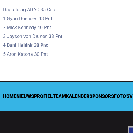
Daguitslag ADAC 85 Cup:
1 Gyan Doensen 43 Pnt
2 Mick Kennedy 40 Pnt
3 Jayson van Drunen 38 Pnt
4 Dani Heitink 38 Pnt
5 Aron Katona 30 Pnt
HOME
NIEUWS
PROFIEL
TEAM
KALENDER
SPONSORS
FOTO'S
V