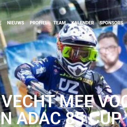
E
NIEUWS
PROFIEL
TEAM
KALENDER
SPONSORS
K VECHT MEE VO
N ADAC 85 CUP 