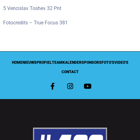
5 Vencislav Toshev 32 Pnt
Fotocredits – True Focus 381
HOME
NIEUWS
PROFIEL
TEAM
KALENDER
SPONSORS
FOTO'S
VIDEO'S
CONTACT