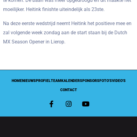
te komen. De baan was meer opgedroogd en dit maakte het
moeilijker. Heitink finishte uiteindelijk als 23ste.
Na deze eerste wedstrijd neemt Heitink het positieve mee en
zal volgende week zondag aan de start staan bij de Dutch
MX Season Opener in Lierop.
HOME
NIEUWS
PROFIEL
TEAM
KALENDER
SPONSORS
FOTO'S
VIDEO'S
CONTACT