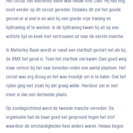
Het circuit van Matterley Basin was nieuw voor Dani. Hij had nog
nooit eerder op dit circuit gereden. Ondanks dit zat het goede
gevoel er al snel in en wist hij een goede vrije training en
tijdtraining af te werken. In de tijdtraining kwam hij uit op een
achtste tijd en keek met vertrouwen uit naar de eerste manche.
In Matterley Basin wordt er vanaf een startbult gestart net als bij
de BMX het geval is. Toen het starthek viel kwam Dani goed weg
maar verloor bij het naar beneden reden een aantal plaatsen. Het
circuit was erg droog en het was moeilijk om in te halen. Ook het
rijden ging niet zoals hij dat graag wilde. Hierdoor zat er niet
meer in dan een dertiende plaats.
Op zondagochtend werd de tweede manche verreden. De
organisatie had de baan goed nat gesproeid tegen het stof
waardoor de omstandigheden heel anders waren. Helaas begon