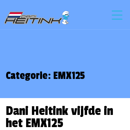
Categorie:
EMX125
Dani Heitink vijfde in
het EMX125